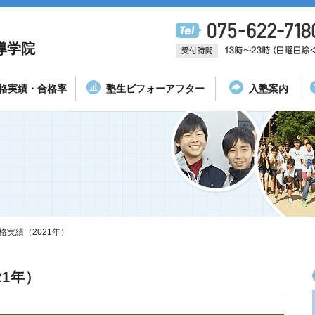
導学院
格実績・合格率
塾生ビフォーアフター
入塾案内
格実績（2021年）
21年）