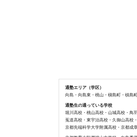
通塾エリア（学区）
向島・向島東・桃山・槇島町・槙島
通塾生の通っている学校
堀川高校・桃山高校・山城高校・鳥
菟道高校・東宇治高校・久御山高校
京都先端科学大学附属高校・京都成