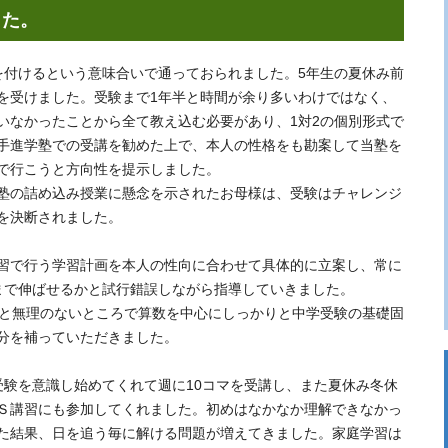
した。
を付けるという意味合いで通っておられました。5年生の夏休み前
を受けました。受験まで1年半と時間が余り多いわけではなく、
いなかったことから全て教え込む必要があり、1対2の個別形式で
手進学塾での受講を勧めた上で、本人の性格をも勘案して当塾を
で行こうと方向性を提示しました。
塾の詰め込み授業に懸念を示されたお母様は、受験はチャレンジ
を決断されました。
習で行う学習計画を本人の性向に合わせて具体的に立案し、常に
まで伸ばせるかと試行錯誤しながら指導していきました。
マと無理のないところで算数を中心にしっかりと中学受験の基礎固
分を補っていただきました。
受験を意識し始めてくれて週に10コマを受講し、また夏休み冬休
Ｓ講習にも参加してくれました。初めはなかなか理解できなかっ
た結果、日を追う毎に解ける問題が増えてきました。家庭学習は