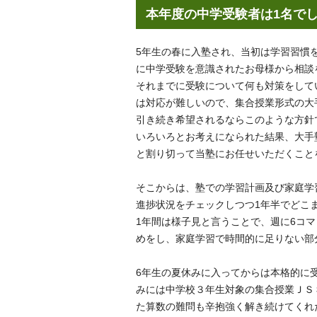
本年度の中学受験者は1名で
5年生の春に入塾され、当初は学習習慣
に中学受験を意識されたお母様から相談
それまでに受験について何も対策をして
は対応が難しいので、集合授業形式の大
引き続き希望されるならこのような方針
いろいろとお考えになられた結果、大手
と割り切って当塾にお任せいただくこと
そこからは、塾での学習計画及び家庭学
進捗状況をチェックしつつ1年半でどこ
1年間は様子見と言うことで、週に6コ
めをし、家庭学習で時間的に足りない部
6年生の夏休みに入ってからは本格的に
みには中学校３年生対象の集合授業ＪＳ
た算数の難問も辛抱強く解き続けてくれ