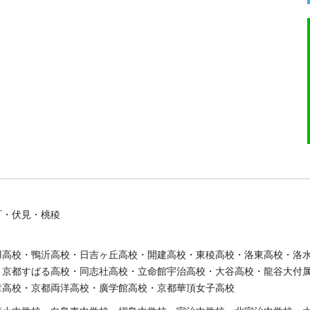
町・伏見・桃稜
羽高校・鴨沂高校・日吉ヶ丘高校・開建高校・東稜高校・洛東高校・洛
・京都すばる高校・同志社高校・立命館宇治高校・大谷高校・龍谷大付
章高校・京都両洋高校・廣学館高校・京都華頂女子高校