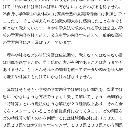
げて「始めるには早ければ早い方がよい」と言わざるを得ません。
私自身小学3年生の夏休みには某集合塾の夏期講習会には参加してい
ましたし、そこで与えられる知識の膨大さに感動したことを今でも
何となく覚えています。今や中学入試で求められる学力は公立小学
校の学習内容を軽く超え、公立中学の内容すら超えて一般的な高校
の学習内容にさえ及ぼうとしています。
理科や社会などの暗記分野は広範囲で、覚えなくてはならない量
は想像を絶するため、早く始めた方が有利であることは言うまでも
ありません。もちろんそれらの知識を使ってデータや図表を読み解
く能力や計算力も付けていかなければなりません。
算数はそもそも小学校の学習内容では解けない問題を、普通では
思いつかないような方法でうまく工夫して解いてしまう、画期的な
「特殊算」という魔法のような解法が２０種類以上あり、それら全
てをマスターしていることが前提条件になってきます。どの問題を
どの特殊算で解くのかを判断するには経験則以外にありません。１
０題２０題では太刀打ちすらできず、１００題２００題という問題