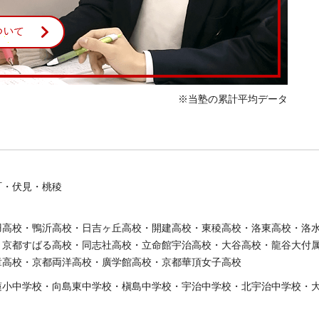
※当塾の累計平均データ
町・伏見・桃稜
羽高校・鴨沂高校・日吉ヶ丘高校・開建高校・東稜高校・洛東高校・洛
・京都すばる高校・同志社高校・立命館宇治高校・大谷高校・龍谷大付
章高校・京都両洋高校・廣学館高校・京都華頂女子高校
蓮小中学校・向島東中学校・槇島中学校・宇治中学校・北宇治中学校・